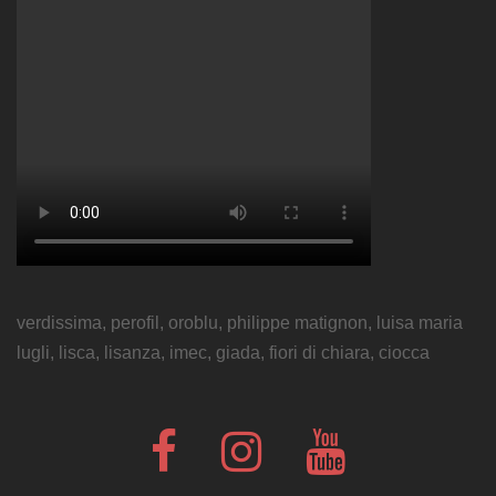
verdissima, perofil, oroblu, philippe matignon, luisa maria
lugli, lisca, lisanza, imec, giada, fiori di chiara, ciocca
Fb
Instagram
Youtube