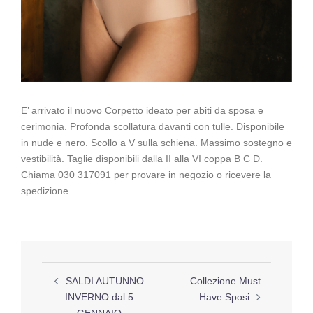
E’ arrivato il nuovo Corpetto ideato per abiti da sposa e
cerimonia. Profonda scollatura davanti con tulle. Disponibile
in nude e nero. Scollo a V sulla schiena. Massimo sostegno e
vestibilità. Taglie disponibili dalla II alla VI coppa B C D.
Chiama 030 317091 per provare in negozio o ricevere la
spedizione.
Navigazione
SALDI AUTUNNO
Collezione Must
articolo
INVERNO dal 5
Have Sposi
GENNAIO